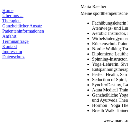
Maria Raether
Home
Meine sporttherapeutisch
Über uns ...
Therapien
Fachübungsleiterin R
Ganzheitlicher Ansatz
Atemwegs- und Lu
Patienteninformationen
Aerobic-Instructor
Anfahrt
Wirbelsäulengymnas
Terminanfrage
Rückenschul-Traine
Kontakt
Nordic Walking Trai
Impressum
Diplomierte Laufth
Datenschutz
Spinning-Instructor
Yoga-Lehrerin, Siv
Entspannungstherape
Perfect Health, Sa
Seduction of Spirit
SynchroDestiny, L
Aqua Medical Train
Ganzheiltliche Yog
und Ayurveda Ther
Hormon - Yoga The
Breath Walk Traine
www.maria-ra