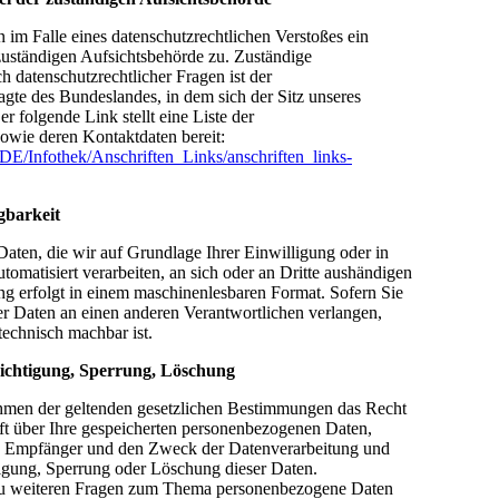
n im Falle eines datenschutzrechtlichen Verstoßes ein
zuständigen Aufsichtsbehörde zu. Zuständige
h datenschutzrechtlicher Fragen ist der
gte des Bundeslandes, in dem sich der Sitz unseres
 folgende Link stellt eine Liste der
owie deren Kontaktdaten bereit:
DE/Infothek/Anschriften_Links/anschriften_links-
gbarkeit
Daten, die wir auf Grundlage Ihrer Einwilligung oder in
utomatisiert verarbeiten, an sich oder an Dritte aushändigen
ung erfolgt in einem maschinenlesbaren Format. Sofern Sie
er Daten an einen anderen Verantwortlichen verlangen,
 technisch machbar ist.
richtigung, Sperrung, Löschung
ahmen der geltenden gesetzlichen Bestimmungen das Recht
ft über Ihre gespeicherten personenbezogenen Daten,
n Empfänger und den Zweck der Datenverarbeitung und
tigung, Sperrung oder Löschung dieser Daten.
zu weiteren Fragen zum Thema personenbezogene Daten