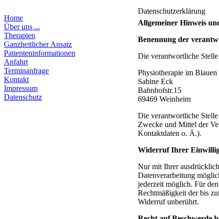
Datenschutzerklärung
Home
Allgemeiner Hinweis und
Über uns ...
Therapien
Benennung der verantwor
Ganzheitlicher Ansatz
Patienteninformationen
Die verantwortliche Stelle
Anfahrt
Terminanfrage
Physiotherapie im Blauen
Kontakt
Sabine Eck
Impressum
Bahnhofstr.15
Datenschutz
69469
Weinheim
Die verantwortliche Stelle
Zwecke und Mittel der Ve
Kontaktdaten o. Ä.).
Widerruf Ihrer Einwill
Nur mit Ihrer ausdrücklic
Datenverarbeitung möglich.
jederzeit möglich. Für de
Rechtmäßigkeit der bis zu
Widerruf unberührt.
Recht auf Beschwerde be