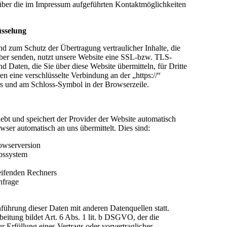
 über die im Impressum aufgeführten Kontaktmöglichkeiten
sselung
d zum Schutz der Übertragung vertraulicher Inhalte, die
eiber senden, nutzt unsere Website eine SSL-bzw. TLS-
d Daten, die Sie über diese Website übermitteln, für Dritte
nen eine verschlüsselte Verbindung an der „https://“
rs und am Schloss-Symbol in der Browserzeile.
ebt und speichert der Provider der Website automatisch
wser automatisch an uns übermittelt. Dies sind:
owserversion
bssystem
ifenden Rechners
nfrage
ührung dieser Daten mit anderen Datenquellen statt.
eitung bildet Art. 6 Abs. 1 lit. b DSGVO, der die
r Erfüllung eines Vertrags oder vorvertraglicher