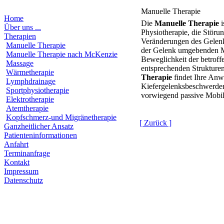
Manuelle Therapie
Home
Die
Manuelle Therapie
i
Über uns ...
Physiotherapie, die Störu
Therapien
Veränderungen des Gelenk
Manuelle Therapie
der Gelenk umgebenden Mu
Manuelle Therapie nach McKenzie
Beweglichkeit der betroff
Massage
entsprechenden Strukturen
Wärmetherapie
Therapie
findet Ihre An
Lymphdrainage
Kiefergelenksbeschwerde
Sportphysiotherapie
vorwiegend passive Mobil
Elektrotherapie
Atemtherapie
Kopfschmerz-und Migränetherapie
[ Zurück ]
Ganzheitlicher Ansatz
Patienteninformationen
Anfahrt
Terminanfrage
Kontakt
Impressum
Datenschutz